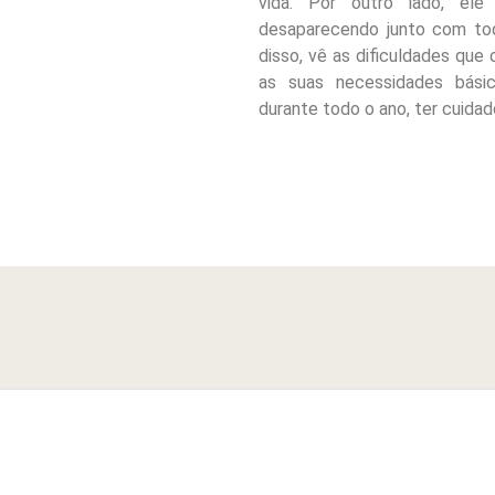
vida. Por outro lado, el
desaparecendo junto com tod
disso, vê as dificuldades que
as suas necessidades básic
durante todo o ano, ter cuida