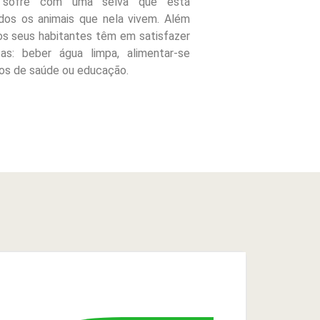
e sofre com uma selva que está
os os animais que nela vivem. Além
 os seus habitantes têm em satisfazer
as: beber água limpa, alimentar-se
dos de saúde ou educação.