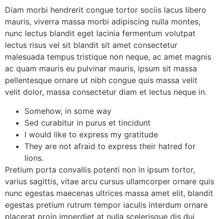
Diam morbi hendrerit congue tortor sociis lacus libero
mauris, viverra massa morbi adipiscing nulla montes,
nunc lectus blandit eget lacinia fermentum volutpat
lectus risus vel sit blandit sit amet consectetur
malesuada tempus tristique non neque, ac amet magnis
ac quam mauris eu pulvinar mauris, ipsum sit massa
pellentesque ornare ut nibh congue quis massa velit
velit dolor, massa consectetur diam et lectus neque in.
Somehow, in some way
Sed curabitur in purus et tincidunt
I would like to express my gratitude
They are not afraid to express their hatred for
lions.
Pretium porta convallis potenti non in ipsum tortor,
varius sagittis, vitae arcu cursus ullamcorper ornare quis
nunc egestas maecenas ultrices massa amet elit, blandit
egestas pretium rutrum tempor iaculis interdum ornare
placerat proin imperdiet at nulla scelerisque dis dui